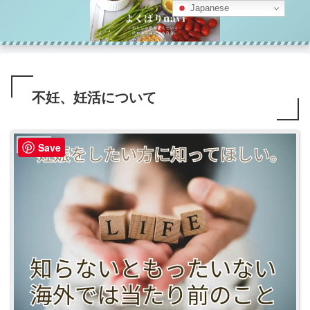
Japanese
不妊、妊活について
せいかつ
Save