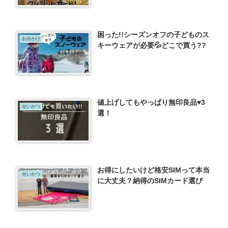
困った!!シーズンオフの子どものス
お出かけ
キーウェアが必要💦どこで買う??
値上げしてもやっぱり無印良品♥3
せいかつ
選！
お得にしたいけど格安SIMって本当
せいかつ
に大丈夫？納得のSIMカード選び