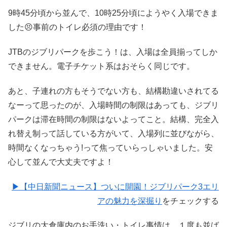
9時45分頃から並んで、10時25分頃にようやく入場できま
した😣事前のトイレ必須の理由です！
JTBのジブリパークを歩こう！は、入場は全員揃ってしか
できません。電子チケット系はおそらく同じです。
あと、子連れの方もそうでない方も、結構勘違いされてる
なーって思ったのが、入場時間の制限はあっても、ジブリ
パークは滞在時間の制限はないよってこと。結構、完全入
れ替え制って話している方がいて、入場列に並びながら、
時間なくなっちゃう!って焦っていらっしゃいました。安
心して並んで大丈夫ですよ！
▶【中日新聞ニュース】ついに開園！
ジブリパーク3エリ
アの魅力を深掘り
をチェックする
ジブリの大倉庫内のお手洗い・トイレ事情は、１度も並ば