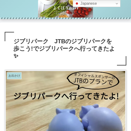
Japanese
ジブリパーク JTBのジブリパークを
歩こう!でジブリパークへ行ってきたよ
✨
お出かけ