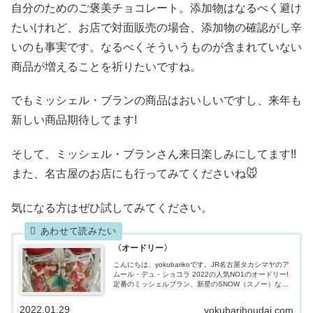
自分のためのご褒美チョコレート。添加物はなるべく避け
たいけれど、お店で対面販売の場合、添加物の確認がし辛
いのも事実です。なるべくそういうものが含まれていない
商品が増えることを祈りたいですね。
でもミッシェル・ブランの商品はおいしいですし、来年も
新しい商品期待してます!
そして、ミッシェル・ブランさん来日楽しみにしてます!!
また、名古屋のお店にも行ってみてくださいね🐭
気になる方はぜひ試してみてください。
〈オードリー〉
こんにちは、yokubarikoです。JR名古屋タカシマヤのア
ムール・デュ・ショコラ 2022の人気NO1のオードリー!
定番のミッシェルブラン、新星のSNOW（スノー）な
ど、今年も素敵なラインナップ!!今回は私のおすすめチョ
コレートをご紹介...
2022.01.29
yokubarihoudai.com