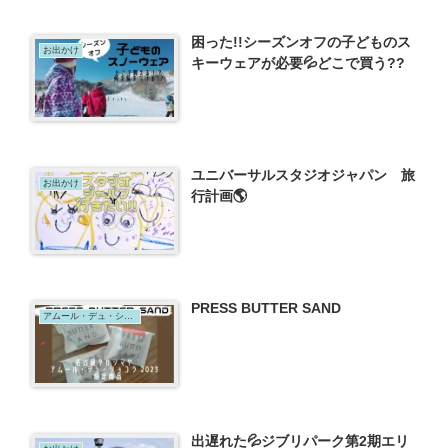
困った!!シーズンオフの子どものス
お出かけ
キーウェアが必要💦どこで買う??
ユニバーサルスタジオジャパン 旅
お出かけ
行計画🌎
PRESS BUTTER SAND
アムール・デュ・ショコラ
出遅れた💦ジブリパーク第2期エリ