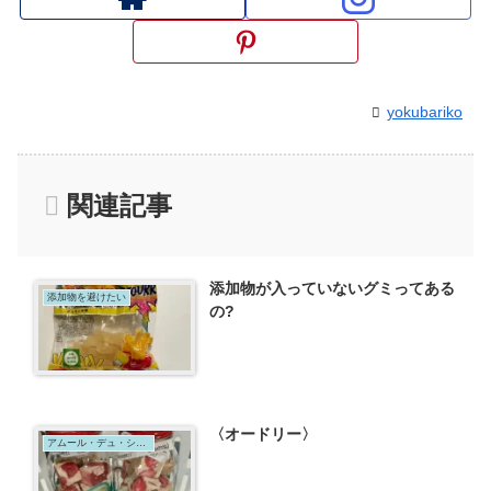
yokubariko
関連記事
添加物が入っていないグミってある
添加物を避けたい
の?
〈オードリー〉
アムール・デュ・ショコラ