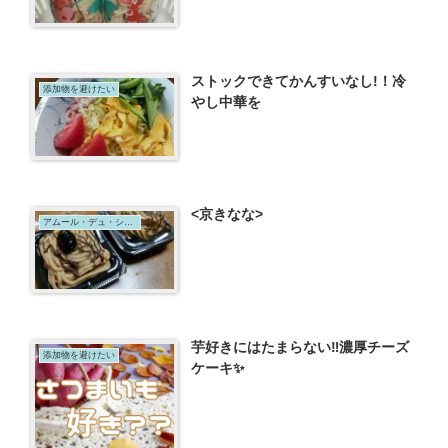
ストックできてかんすいなし!！冷
添加物を避けたい
やし中華を
<京きなな>
アムール・デュ・ショコラ
芋好きにはたまらない‼濃厚チーズ
添加物を避けたい
ケーキ✨